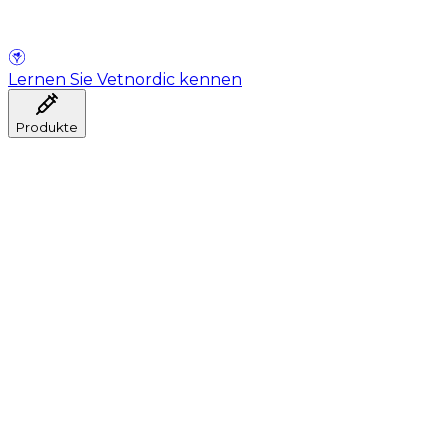
Lernen Sie Vetnordic kennen
Produkte
Anästhesie
Blutentnahme
Hygiene
Injektion
Infusionstherapie
Instrumente
Labor
Operationsraum
Klinik und ärztliche Beratung