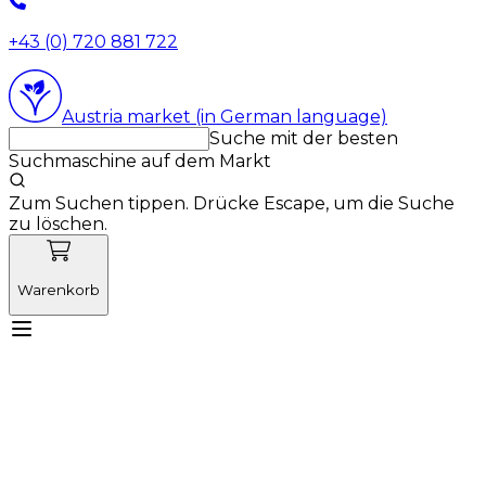
+43 (0) 720 881 722
Austria market (in German language)
Suche mit der besten
Suchmaschine auf dem Markt
Zum Suchen tippen. Drücke Escape, um die Suche
zu löschen.
Warenkorb
Lernen Sie Vetnordic kennen
Produkte
Neuigkeiten
Aktionen
Produktneuheiten
Über uns
Anmelden