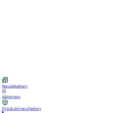
Genesung
Handschuhe
Nahtmaterial
Urologie
Wundversorgung
Medizinische Behandlungspflege
Vetnordic
Einweg-Unterlagen, 60 x 90 cm, 30 St.
Neuigkeiten
Aktionen
Produktneuheiten