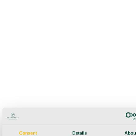
Consent
Details
Abou