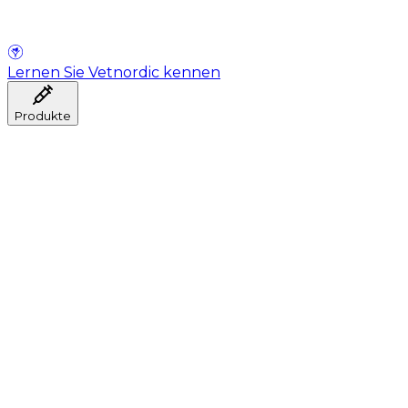
Lernen Sie Vetnordic kennen
Produkte
Anästhesie
Blutentnahme
Hygiene
Injektion
Infusionstherapie
Instrumente
Labor
Operationsraum
Klinik und ärztliche Beratung