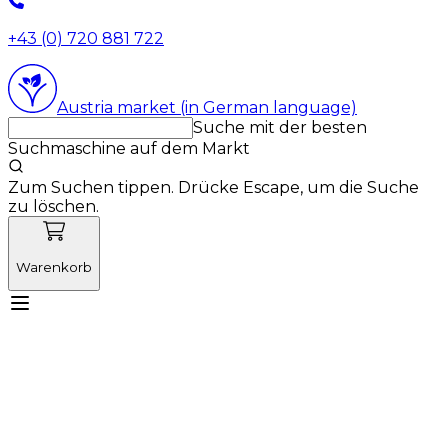
+43 (0) 720 881 722
Austria market (in German language)
Suche mit der besten
Suchmaschine auf dem Markt
Zum Suchen tippen. Drücke Escape, um die Suche
zu löschen.
Warenkorb
Lernen Sie Vetnordic kennen
Produkte
Neuigkeiten
Aktionen
Produktneuheiten
Über uns
Anmelden