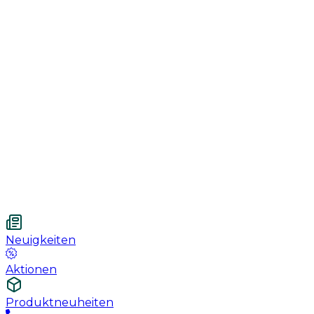
Genesung
Handschuhe
Nahtmaterial
Urologie
Wundversorgung
Medizinische Behandlungspflege
Vetnordic
Einweg-Unterlagen, 60 x 90 cm, 30 St.
Neuigkeiten
Aktionen
Produktneuheiten