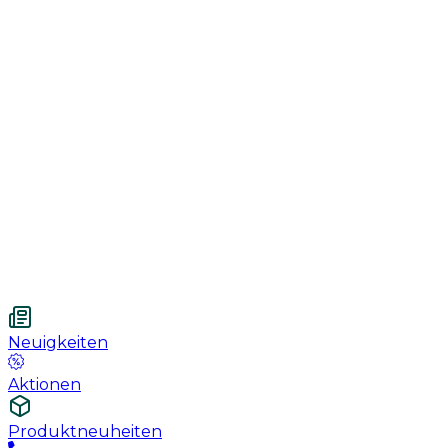
Genesung
Handschuhe
Nahtmaterial
Urologie
Wundversorgung
Medizinische Behandlungspflege
Vetnordic
Einweg-Unterlagen, 60 x 90 cm, 30 St.
Neuigkeiten
Aktionen
Produktneuheiten