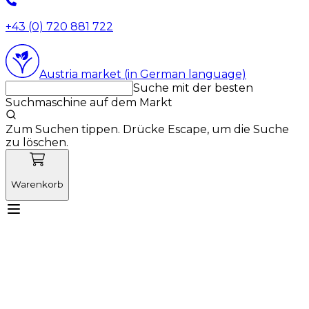
+43 (0) 720 881 722
Austria market (in German language)
Suche mit der besten
Suchmaschine auf dem Markt
Zum Suchen tippen. Drücke Escape, um die Suche
zu löschen.
Warenkorb
Lernen Sie Vetnordic kennen
Produkte
Neuigkeiten
Aktionen
Produktneuheiten
Über uns
Anmelden