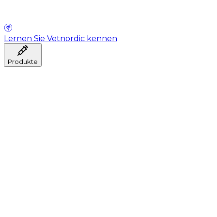
Lernen Sie Vetnordic kennen
Produkte
Anästhesie
Blutentnahme
Hygiene
Injektion
Infusionstherapie
Instrumente
Labor
Operationsraum
Klinik und ärztliche Beratung