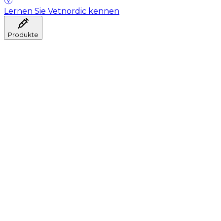
Lernen Sie Vetnordic kennen
Produkte
Anästhesie
Blutentnahme
Hygiene
Injektion
Infusionstherapie
Instrumente
Labor
Operationsraum
Klinik und ärztliche Beratung
Genesung