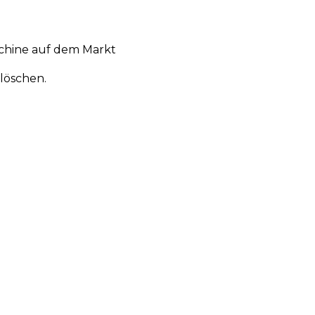
chine auf dem Markt
löschen.
en
Aktionen
Produktneuheiten
Über uns
Anmelden