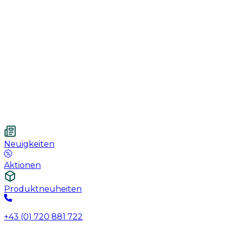
Handschuhe
Nahtmaterial
Urologie
Wundversorgung
Medizinische Behandlungspflege
Vetnordic
Einweg-Unterlagen, 60 x 90 cm, 30 St.
Neuigkeiten
Aktionen
Produktneuheiten
+43 (0) 720 881 722