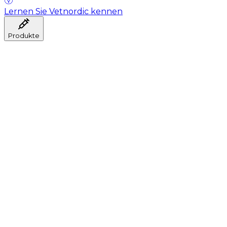
Lernen Sie Vetnordic kennen
Produkte
Anästhesie
Blutentnahme
Hygiene
Injektion
Infusionstherapie
Instrumente
Labor
Operationsraum
Klinik und ärztliche Beratung
Genesung