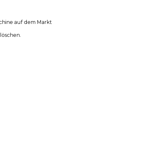
chine auf dem Markt
löschen.
en
Aktionen
Produktneuheiten
Über uns
Anmelden