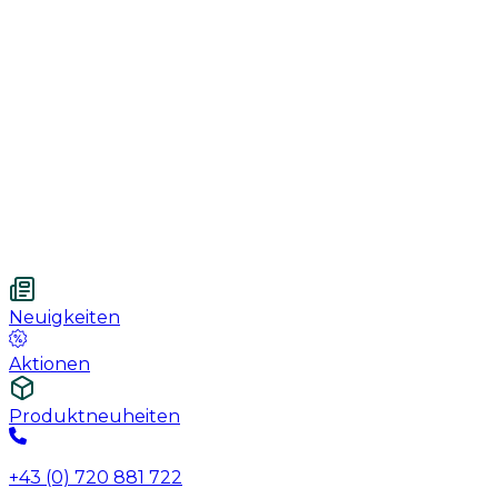
Handschuhe
Nahtmaterial
Urologie
Wundversorgung
Medizinische Behandlungspflege
Vetnordic
Einweg-Unterlagen, 60 x 90 cm, 30 St.
Neuigkeiten
Aktionen
Produktneuheiten
+43 (0) 720 881 722